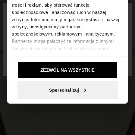
×
treści i reklam, aby oferować funkcje
witaj
społecznościowe i analizować ruch w naszej
witrynie. Informacje o tym, jak korzystasz z naszej
witryny, udostępniamy partnerom
Odwiedzasz stronę z Polska. Czy chcesz
społecznościowym, reklamowym i analitycznym.
przeglądać naszą stronę United States?
Partnerzy mogą połączyć te informacje z innymi
danymi otrzymanymi od Ciebie lub uzyskanymi
podczas korzystania z ich usług.
Nie, zostań w
Tak, zabierz mnie do
Polska
United States
ZEZWÓL NA WSZYSTKIE
Spersonalizuj