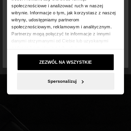
×
witaj
społecznościowe i analizować ruch w naszej
witrynie. Informacje o tym, jak korzystasz z naszej
witryny, udostępniamy partnerom
Odwiedzasz stronę z Polska. Czy chcesz
społecznościowym, reklamowym i analitycznym.
przeglądać naszą stronę United States?
Partnerzy mogą połączyć te informacje z innymi
danymi otrzymanymi od Ciebie lub uzyskanymi
podczas korzystania z ich usług.
Nie, zostań w
Tak, zabierz mnie do
Polska
United States
ZEZWÓL NA WSZYSTKIE
Spersonalizuj