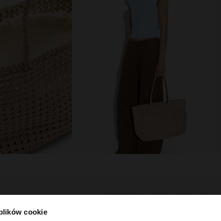
skład, pielęgnacja i pochodzenie
 plików cookie
plecionych pasków.
Sklad Zewnetrzny: 100% Skóra