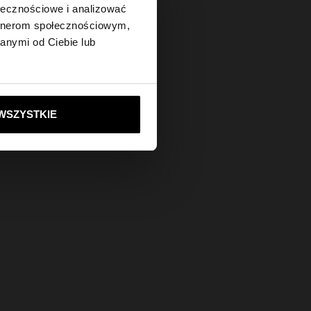
×
ołecznościowe i analizować
artnerom społecznościowym,
anymi od Ciebie lub
tes?
ie do United States
WSZYSTKIE