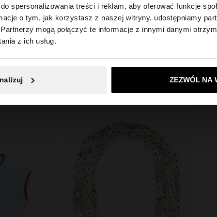
do spersonalizowania treści i reklam, aby oferować funkcje sp
ronne wnętrze.
bydlęca
sznurkiem do
ormacje o tym, jak korzystasz z naszej witryny, udostępniamy p
Wymiary cm: 12x44.5x54 (DxWxS)
ealna do każdej
Partnerzy mogą połączyć te informacje z innymi danymi otrzym
 Polska. Czy chcesz przeglądać naszą stronę United Sta
Dlugosc paska (Min - Max): 27
nia z ich usług.
Nie, zostań w Polska
Tak, zabierz mn
nalizuj
ZEZWÓL NA 