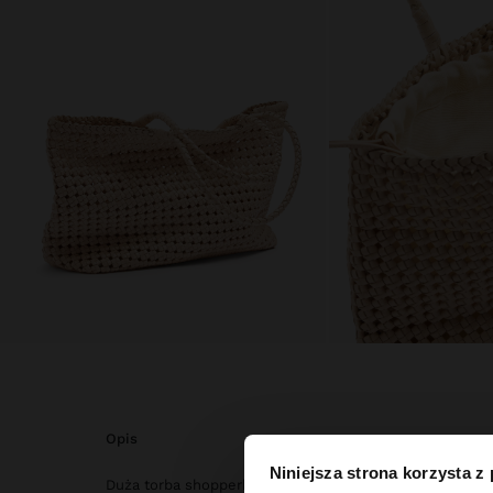
opis
Niniejsza strona korzysta z
Duża torba shopperka ze skóry. Wykonana z starannie 