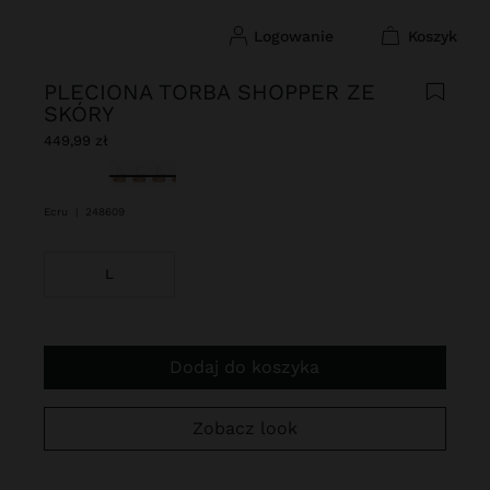
logowanie
koszyk
PLECIONA TORBA SHOPPER ZE
SKÓRY
449,99 zł
Wybrane
Ecru
|
248609
L
Dodaj do koszyka
Zobacz look