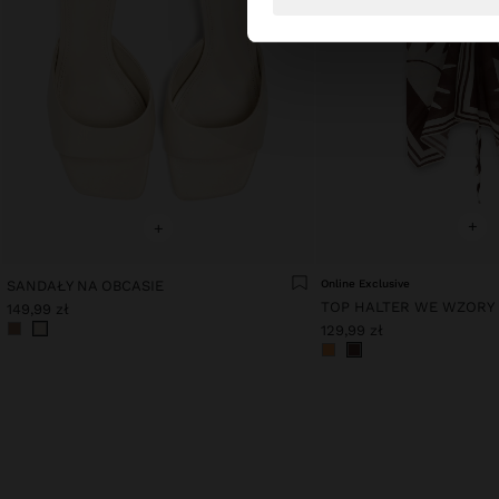
+
+
SANDAŁY NA OBCASIE
Online Exclusive
149,99 zł
129,99 zł