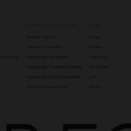
WYDARZENIA SPECJALNE
FIRMA
Festival Capsule
Firma
Summer Collection
Kariera
a i Wesela
Wyprzedaż dla Kobiet
Franczyza
e
Wyprzedaż Torebek Damskich
Newsletter
Wyprzedaż Odzieży Damskiej
APP
Wydarzenia specjalne
Sklepy