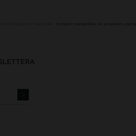
Stal Chirurgiczna
Naszyjniki
komplet naszyjników ze sznurkiem, perłam
SLETTERA