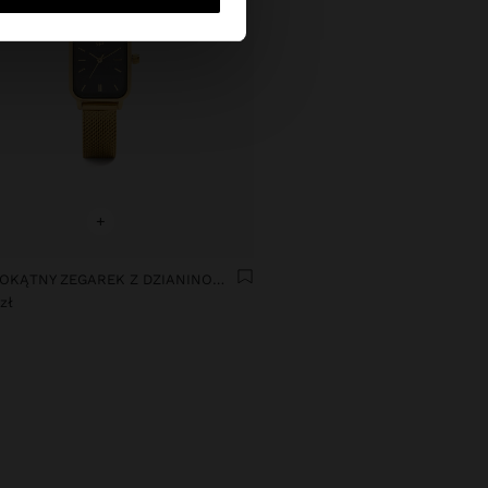
+
PROSTOKĄTNY ZEGAREK Z DZIANINOWĄ SIATECZKĄ ZE STALI NIERDZEWNEJ
zł