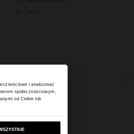
Bezpieczna płatność
Pomoc
×
ołecznościowe i analizować
artnerom społecznościowym,
anymi od Ciebie lub
tes?
ie do United States
WSZYSTKIE