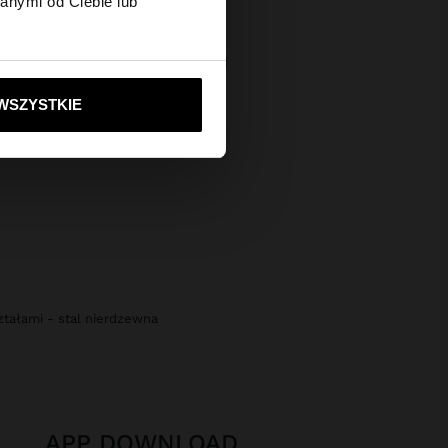
anymi od Ciebie lub
tes?
+
OWALNE OKULARY PRZECIWSŁONECZNE
ie do United States
zł
WSZYSTKIE
ztałami - stal nierdzewna
APP DOWNLOAD