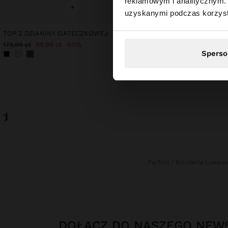
reklamowym i analitycznym. 
Odwiedzasz stronę z
+
+
uzyskanymi podczas korzysta
TOP Z DZIANINY SIATECZKOWEJ
SPÓDNICA MIDI Z 100% 
179,99 zł
89,99 zł
50%
149,99 zł
79,99 zł
47%
Sperso
Parfois
Biżuteria Luks
DOŁĄCZ DO NASZEGO NEW