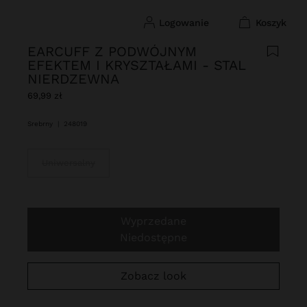
logowanie
koszyk
EARCUFF Z PODWÓJNYM
EFEKTEM I KRYSZTAŁAMI - STAL
NIERDZEWNA
69,99 zł
Srebrny
|
248019
Uniwersalny
Wyprzedane
Niedostępne
Zobacz look