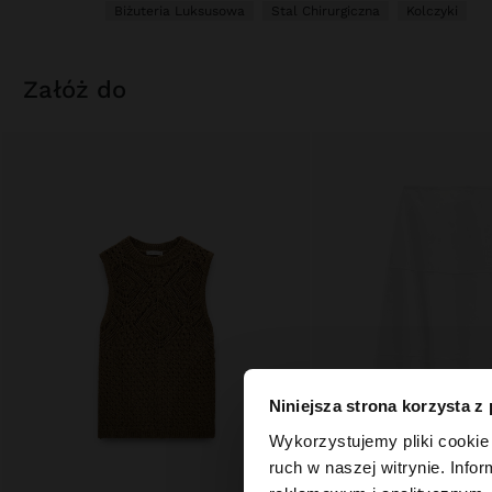
Biżuteria Luksusowa
Stal Chirurgiczna
Kolczyki
załóż do
Niniejsza strona korzysta z
witaj
Wykorzystujemy pliki cookie 
ruch w naszej witrynie. Inf