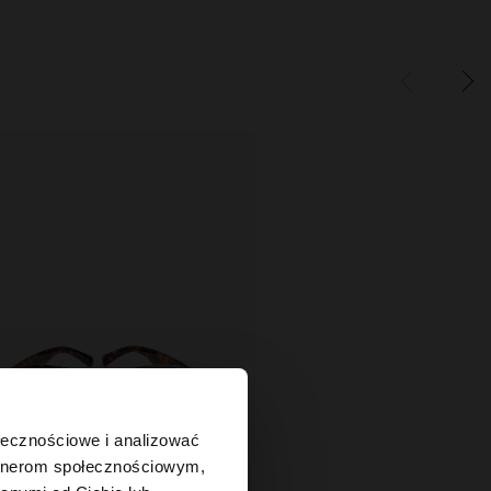
×
ołecznościowe i analizować
artnerom społecznościowym,