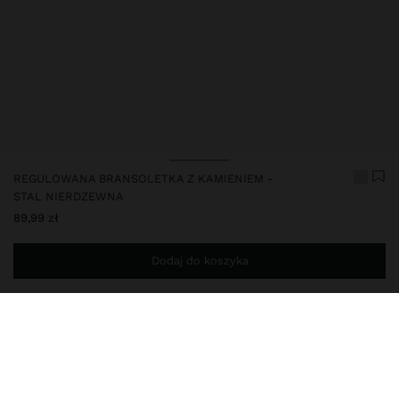
REGULOWANA BRANSOLETKA Z KAMIENIEM -
STAL NIERDZEWNA
89,99 zł
Dodaj do koszyka
Jesteś
149,00 zł
od darmowej dostawy do domu
248426
|
wielokolorowy