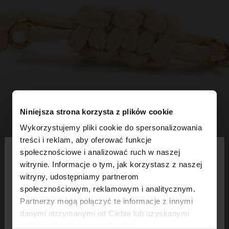
Niniejsza strona korzysta z plików cookie
Wykorzystujemy pliki cookie do spersonalizowania
×
treści i reklam, aby oferować funkcje
witaj
społecznościowe i analizować ruch w naszej
witrynie. Informacje o tym, jak korzystasz z naszej
witryny, udostępniamy partnerom
Odwiedzasz stronę z Polska. Czy chcesz
społecznościowym, reklamowym i analitycznym.
przeglądać naszą stronę United States?
Partnerzy mogą połączyć te informacje z innymi
danymi otrzymanymi od Ciebie lub uzyskanymi
podczas korzystania z ich usług.