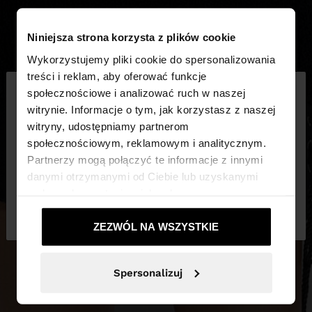
Niniejsza strona korzysta z plików cookie
Wykorzystujemy pliki cookie do spersonalizowania
×
treści i reklam, aby oferować funkcje
witaj
społecznościowe i analizować ruch w naszej
witrynie. Informacje o tym, jak korzystasz z naszej
witryny, udostępniamy partnerom
Odwiedzasz stronę z Polska. Czy chcesz
społecznościowym, reklamowym i analitycznym.
przeglądać naszą stronę United States?
Partnerzy mogą połączyć te informacje z innymi
danymi otrzymanymi od Ciebie lub uzyskanymi
podczas korzystania z ich usług.
Nie, zostań w
Tak, zabierz mnie do
Polska
United States
ZEZWÓL NA WSZYSTKIE
Spersonalizuj