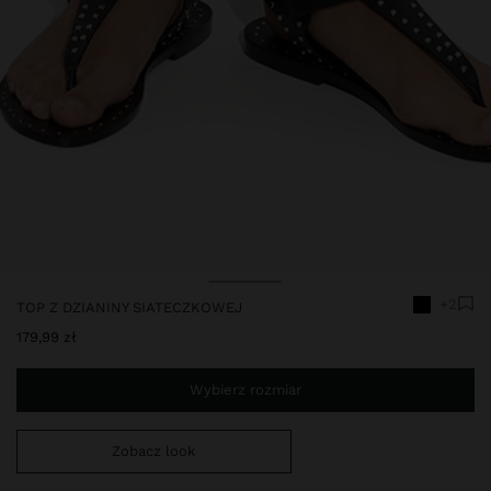
Cena obnizona z
Do
+2
TOP Z DZIANINY SIATECZKOWEJ
179,99 zł
Wybierz rozmiar
Zobacz look