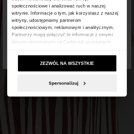
×
witaj
społecznościowe i analizować ruch w naszej
witrynie. Informacje o tym, jak korzystasz z naszej
witryny, udostępniamy partnerom
Odwiedzasz stronę z Polska. Czy chcesz
społecznościowym, reklamowym i analitycznym.
przeglądać naszą stronę United States?
Partnerzy mogą połączyć te informacje z innymi
danymi otrzymanymi od Ciebie lub uzyskanymi
podczas korzystania z ich usług.
Nie, zostań w
Tak, zabierz mnie do
Polska
United States
ZEZWÓL NA WSZYSTKIE
Spersonalizuj