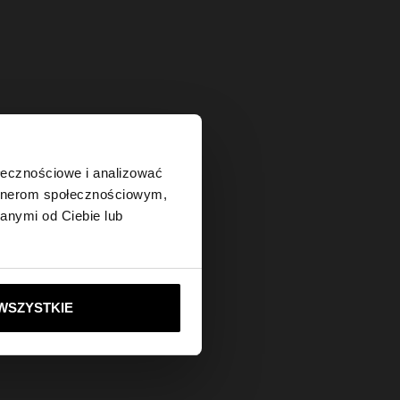
×
ołecznościowe i analizować
artnerom społecznościowym,
anymi od Ciebie lub
tes?
ie do United States
WSZYSTKIE