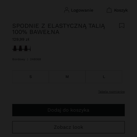
logowanie
koszyk
SPODNIE Z ELASTYCZNĄ TALIĄ
100% BAWEŁNA
129,99 zł
Wybrane
Bordowy
|
248068
S
M
L
tabela rozmiarów
Dodaj do koszyka
Zobacz look