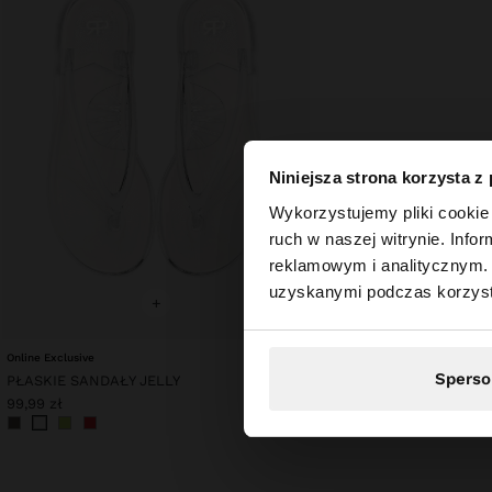
Niniejsza strona korzysta z
witaj
Wykorzystujemy pliki cookie 
ruch w naszej witrynie. Inf
reklamowym i analitycznym. 
Odwiedzasz stronę z
uzyskanymi podczas korzysta
+
Online Exclusive
Sperso
PŁASKIE SANDAŁY JELLY
99,99 zł