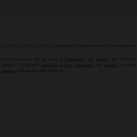
Parfois
Odzież
Spodnie
spodnie z elastyczną talią 100% bawełna
Wszechstronne do łączenia z
koszulami
lub
topami
dla różnych
stylów, i uzupełnić
płaskimi butami
,
obcasami
lub
butami
, a także
paskami
dla doskonałej definicji.