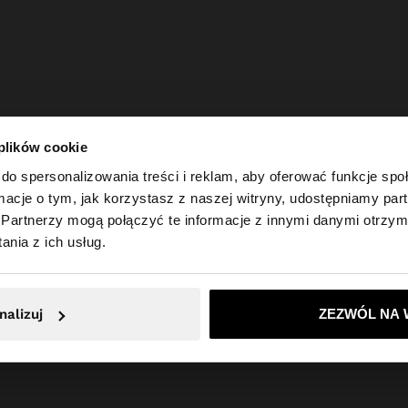
 plików cookie
do spersonalizowania treści i reklam, aby oferować funkcje sp
ormacje o tym, jak korzystasz z naszej witryny, udostępniamy p
Partnerzy mogą połączyć te informacje z innymi danymi otrzym
 Polska. Czy chcesz przeglądać naszą stronę United Sta
nia z ich usług.
Nie, zostań w Polska
Tak, zabierz mn
nalizuj
ZEZWÓL NA 