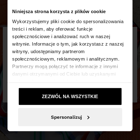
Niniejsza strona korzysta z plików cookie
Wykorzystujemy pliki cookie do spersonalizowania
×
treści i reklam, aby oferować funkcje
witaj
społecznościowe i analizować ruch w naszej
witrynie. Informacje o tym, jak korzystasz z naszej
witryny, udostępniamy partnerom
Odwiedzasz stronę z Polska. Czy chcesz
społecznościowym, reklamowym i analitycznym.
przeglądać naszą stronę United States?
Partnerzy mogą połączyć te informacje z innymi
danymi otrzymanymi od Ciebie lub uzyskanymi
podczas korzystania z ich usług.
Nie, zostań w
Tak, zabierz mnie do
Polska
United States
ZEZWÓL NA WSZYSTKIE
Spersonalizuj