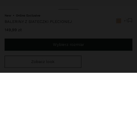
New
Online Exclusive
+1
BALERINY Z SIATECZKI PLECIONEJ
149,99 zł
Wybierz rozmiar
Zobacz look
Jesteś
149,00 zł
od darmowej dostawy do domu
248342
|
bezowy
Baleriny z plecionej siateczki z regulowanym paskiem na
przyszwie i metalową klamrą. Ażurowy design sprzyja
oddychalności, podczas gdy zaokrąglony nosek i wyściełana
wkładka zapewniają większy komfort. Podeszwa z
termoplastycznego poliuretanu.