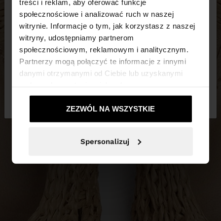
×
treści i reklam, aby oferować funkcje
witaj
społecznościowe i analizować ruch w naszej
witrynie. Informacje o tym, jak korzystasz z naszej
witryny, udostępniamy partnerom
Odwiedzasz stronę z Polska. Czy chcesz
społecznościowym, reklamowym i analitycznym.
przeglądać naszą stronę United States?
Partnerzy mogą połączyć te informacje z innymi
danymi otrzymanymi od Ciebie lub uzyskanymi
podczas korzystania z ich usług.
Nie, zostań w
Tak, zabierz mnie do
Polska
United States
ZEZWÓL NA WSZYSTKIE
Spersonalizuj