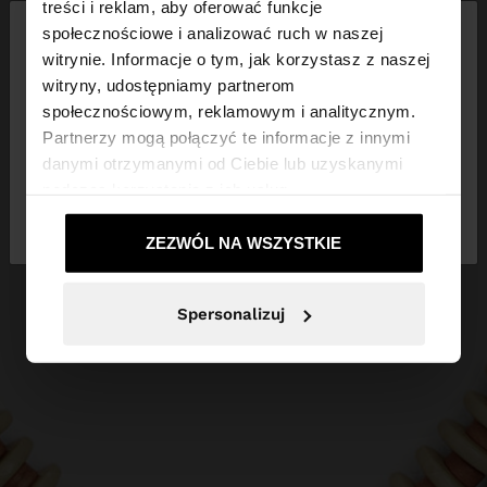
×
treści i reklam, aby oferować funkcje
witaj
społecznościowe i analizować ruch w naszej
witrynie. Informacje o tym, jak korzystasz z naszej
witryny, udostępniamy partnerom
Odwiedzasz stronę z Polska. Czy chcesz
społecznościowym, reklamowym i analitycznym.
przeglądać naszą stronę United States?
Partnerzy mogą połączyć te informacje z innymi
danymi otrzymanymi od Ciebie lub uzyskanymi
podczas korzystania z ich usług.
Nie, zostań w
Tak, zabierz mnie do
Polska
United States
ZEZWÓL NA WSZYSTKIE
Spersonalizuj