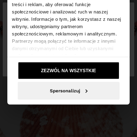
×
treści i reklam, aby oferować funkcje
witaj
społecznościowe i analizować ruch w naszej
witrynie. Informacje o tym, jak korzystasz z naszej
witryny, udostępniamy partnerom
Odwiedzasz stronę z Polska. Czy chcesz
społecznościowym, reklamowym i analitycznym.
przeglądać naszą stronę United States?
Partnerzy mogą połączyć te informacje z innymi
danymi otrzymanymi od Ciebie lub uzyskanymi
podczas korzystania z ich usług.
Nie, zostań w
Tak, zabierz mnie do
Polska
United States
ZEZWÓL NA WSZYSTKIE
Spersonalizuj