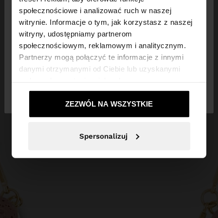
×
witaj
społecznościowe i analizować ruch w naszej
witrynie. Informacje o tym, jak korzystasz z naszej
witryny, udostępniamy partnerom
Odwiedzasz stronę z Polska. Czy chcesz
społecznościowym, reklamowym i analitycznym.
przeglądać naszą stronę United States?
Partnerzy mogą połączyć te informacje z innymi
danymi otrzymanymi od Ciebie lub uzyskanymi
podczas korzystania z ich usług.
Nie, zostań w
Tak, zabierz mnie do
Polska
United States
ZEZWÓL NA WSZYSTKIE
Spersonalizuj