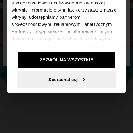
×
witaj
społecznościowe i analizować ruch w naszej
witrynie. Informacje o tym, jak korzystasz z naszej
witryny, udostępniamy partnerom
Odwiedzasz stronę z Polska. Czy chcesz
społecznościowym, reklamowym i analitycznym.
przeglądać naszą stronę United States?
Partnerzy mogą połączyć te informacje z innymi
danymi otrzymanymi od Ciebie lub uzyskanymi
podczas korzystania z ich usług.
Nie, zostań w
Tak, zabierz mnie do
Polska
United States
ZEZWÓL NA WSZYSTKIE
Spersonalizuj