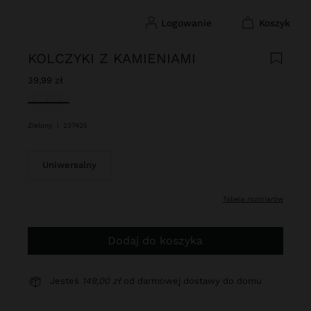
logowanie
koszyk
KOLCZYKI Z KAMIENIAMI
39,99 zł
Wybrane
Zielony
|
237425
Uniwersalny
tabela rozmiarów
Dodaj do koszyka
Jesteś
149,00 zł
od darmowej dostawy do domu