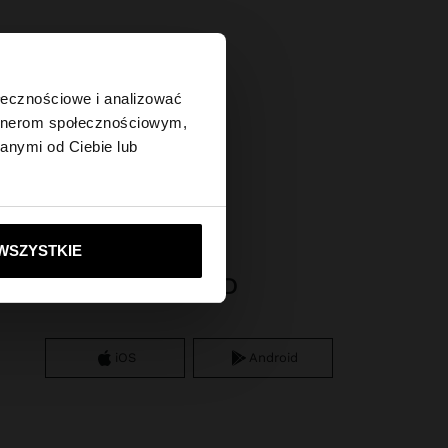
×
ołecznościowe i analizować
artnerom społecznościowym,
anymi od Ciebie lub
tes?
ie do United States
WSZYSTKIE
APP DOWNLOAD
iOS
Android