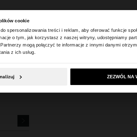
 plików cookie
do spersonalizowania treści i reklam, aby oferować funkcje sp
ormacje o tym, jak korzystasz z naszej witryny, udostępniamy p
Partnerzy mogą połączyć te informacje z innymi danymi otrzym
 Polska. Czy chcesz przeglądać naszą stronę United Sta
Parfois
Biżuteria
Kolczyki
kolczyki z kamieniami
nia z ich usług.
Nie, zostań w Polska
Tak, zabierz mn
nalizuj
ZEZWÓL NA 
SLETTERA