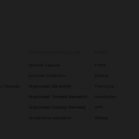
WYDARZENIA SPECJALNE
FIRMA
Festival Capsule
Firma
Summer Collection
Kariera
a i Wesela
Wyprzedaż dla Kobiet
Franczyza
e
Wyprzedaż Torebek Damskich
Newsletter
Wyprzedaż Odzieży Damskiej
APP
Wydarzenia specjalne
Sklepy