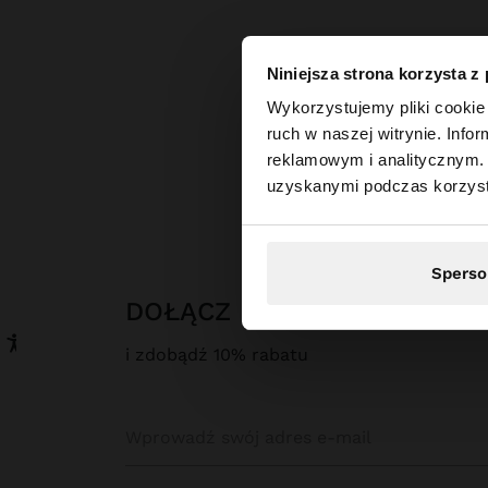
Niniejsza strona korzysta z
witaj
Wykorzystujemy pliki cookie 
ruch w naszej witrynie. Inf
reklamowym i analitycznym. 
Odwiedzasz stronę z
uzyskanymi podczas korzysta
Sperso
DOŁĄCZ DO NASZEGO NEW
i zdobądź 10% rabatu