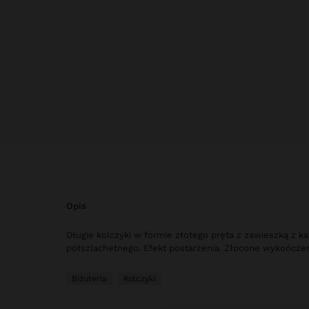
opis
Długie kolczyki w formie złotego pręta z zawieszką z k
półszlachetnego. Efekt postarzenia. Złocone wykończen
Biżuteria
Kolczyki