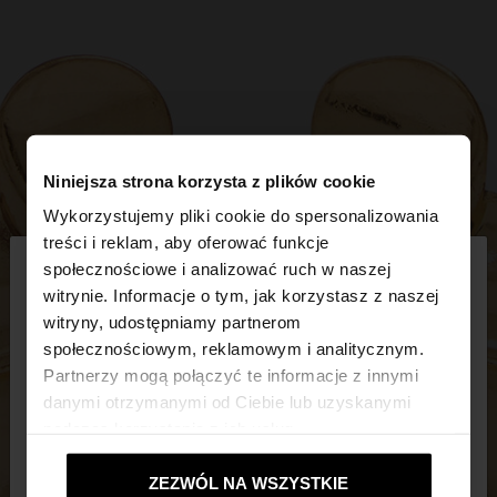
Niniejsza strona korzysta z plików cookie
Wykorzystujemy pliki cookie do spersonalizowania
×
treści i reklam, aby oferować funkcje
witaj
społecznościowe i analizować ruch w naszej
witrynie. Informacje o tym, jak korzystasz z naszej
witryny, udostępniamy partnerom
Odwiedzasz stronę z Polska. Czy chcesz
społecznościowym, reklamowym i analitycznym.
przeglądać naszą stronę United States?
Partnerzy mogą połączyć te informacje z innymi
danymi otrzymanymi od Ciebie lub uzyskanymi
podczas korzystania z ich usług.
Nie, zostań w
Tak, zabierz mnie do
Polska
United States
ZEZWÓL NA WSZYSTKIE