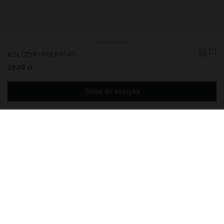
KOLCZYKI PÓŁKWIAT
29,99 zł
Dodaj do koszyka
Jesteś
149,00 zł
od darmowej dostawy do domu
228588
|
zielony
Kolczyki w kształcie półkwiatu. Zapięcie na sprężynę. Złocone
wykończenie.
Biżuteria
Kolczyki