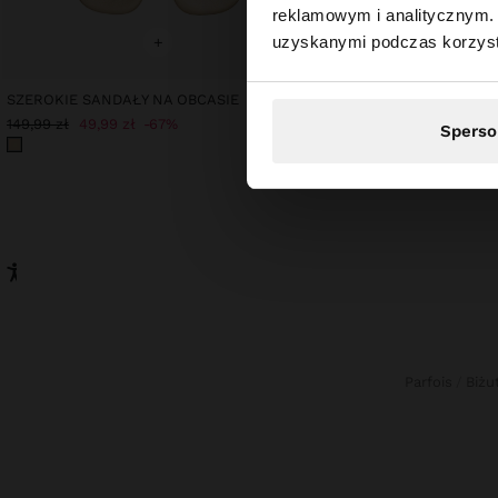
reklamowym i analitycznym. 
Odwiedzasz stronę z
+
uzyskanymi podczas korzysta
+
SZEROKIE SANDAŁY NA OBCASIE
ZAOKRĄGLONA TOREBKA
129,99 zł
149,99 zł
49,99 zł
67%
Sperso
Parfois
Biżu