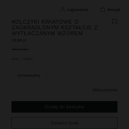
logowanie
koszyk
KOLCZYKI KWIATOWE O
ZAOKRĄGLONYM KSZTAŁCIE Z
WYTŁACZANYM WZOREM
29,99 zł
Wybrane
Zloty
|
248010
Uniwersalny
tabela rozmiarów
Dodaj do koszyka
Zobacz look