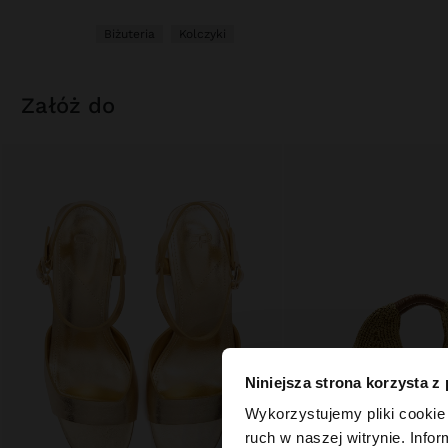
Biżuteria
Kolczyki
załóż do
Niniejsza strona korzysta z
witaj
Wykorzystujemy pliki cookie 
ruch w naszej witrynie. Inf