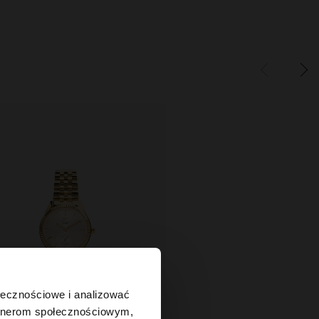
×
ołecznościowe i analizować
artnerom społecznościowym,