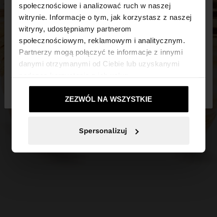
×
witaj
społecznościowe i analizować ruch w naszej
witrynie. Informacje o tym, jak korzystasz z naszej
witryny, udostępniamy partnerom
Odwiedzasz stronę z Polska. Czy chcesz
społecznościowym, reklamowym i analitycznym.
przeglądać naszą stronę United States?
Partnerzy mogą połączyć te informacje z innymi
danymi otrzymanymi od Ciebie lub uzyskanymi
podczas korzystania z ich usług.
Nie, zostań w
Tak, zabierz mnie do
Polska
United States
ZEZWÓL NA WSZYSTKIE
Spersonalizuj