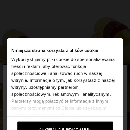
Niniejsza strona korzysta z plików cookie
Wykorzystujemy pliki cookie do spersonalizowania
×
treści i reklam, aby oferować funkcje
witaj
społecznościowe i analizować ruch w naszej
witrynie. Informacje o tym, jak korzystasz z naszej
witryny, udostępniamy partnerom
Odwiedzasz stronę z Polska. Czy chcesz
społecznościowym, reklamowym i analitycznym.
przeglądać naszą stronę United States?
Partnerzy mogą połączyć te informacje z innymi
danymi otrzymanymi od Ciebie lub uzyskanymi
podczas korzystania z ich usług.
Nie, zostań w
Tak, zabierz mnie do
Polska
United States
ZEZWÓL NA WSZYSTKIE