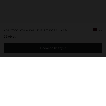
KOLCZYKI KOŁA KAMIENNE Z KORALIKAMI
29,99 zł
Dodaj do koszyka
Jesteś
149,00 zł
od darmowej dostawy do domu
188665
|
wielokolorowy
Małe kolczyki koła z wielokolorowymi koralikami z kamienia o
cylindrycznym kształcie. Efekt postarzenia. Złocone wykończenie.
Biżuteria
Kolczyki
Kolczyki kola