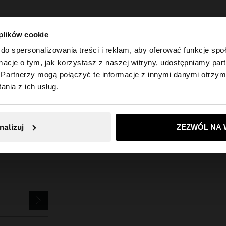
 plików cookie
do spersonalizowania treści i reklam, aby oferować funkcje sp
ormacje o tym, jak korzystasz z naszej witryny, udostępniamy p
Partnerzy mogą połączyć te informacje z innymi danymi otrzym
 Polska. Czy chcesz przeglądać naszą stronę United Sta
Parfois
Biżuteria
Kolczyki
kolczyki dlugie z perla i platkiem
nia z ich usług.
Nie, zostań w Polska
Tak, zabierz mn
nalizuj
ZEZWÓL NA 
SLETTERA