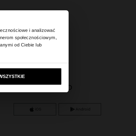
×
ołecznościowe i analizować
artnerom społecznościowym,
anymi od Ciebie lub
tes?
ie do United States
WSZYSTKIE
APP DOWNLOAD
iOS
Android