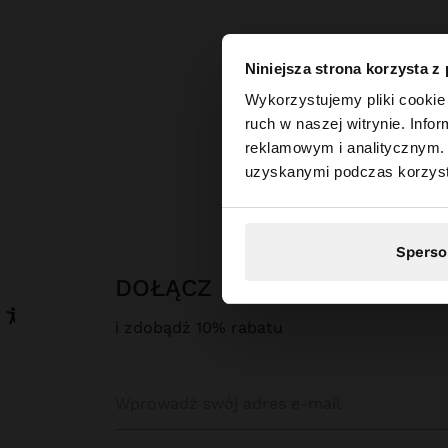
Niniejsza strona korzysta z
witaj
Wykorzystujemy pliki cookie 
ruch w naszej witrynie. Inf
reklamowym i analitycznym. 
Odwiedzasz stronę z
uzyskanymi podczas korzysta
Sperso
DOŁĄCZ DO NASZEGO NEW
i zdobądź 10% rabatu