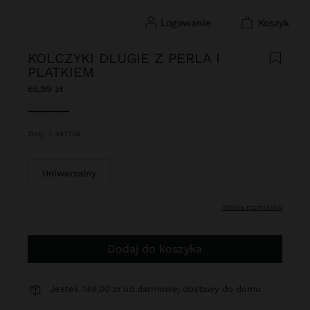
logowanie
koszyk
KOLCZYKI DLUGIE Z PERLA I
PLATKIEM
65,99 zł
Wybrane
Zloty
|
247726
Uniwersalny
tabela rozmiarów
Dodaj do koszyka
Jesteś
149,00 zł
od darmowej dostawy do domu