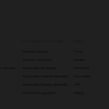
WYDARZENIA SPECJALNE
FIRMA
Festival Capsule
Firma
Summer Collection
Kariera
a i Wesela
Wyprzedaż dla Kobiet
Franczyza
e
Wyprzedaż Torebek Damskich
Newsletter
Wyprzedaż Odzieży Damskiej
APP
Wydarzenia specjalne
Sklepy