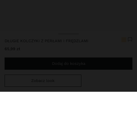
DŁUGIE KOLCZYKI Z PERŁAMI I FRĘDZLAMI
65,99 zł
Dodaj do koszyka
Zobacz look
Jesteś
149,00 zł
od darmowej dostawy do domu
247918
|
zloty
Nasza kolekcja delikatnej biżuterii obejmuje naszyjniki, kolczyki,
bransoletki i pierścionki z wykończeniami z rodowanego srebra i