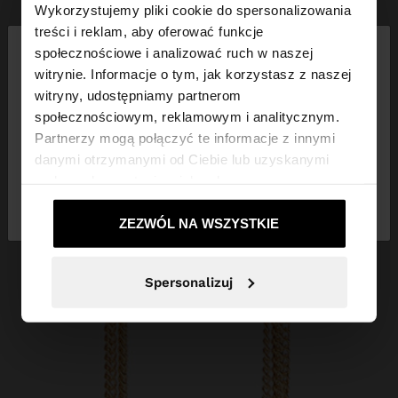
Wykorzystujemy pliki cookie do spersonalizowania
×
treści i reklam, aby oferować funkcje
witaj
społecznościowe i analizować ruch w naszej
witrynie. Informacje o tym, jak korzystasz z naszej
witryny, udostępniamy partnerom
Odwiedzasz stronę z Polska. Czy chcesz
społecznościowym, reklamowym i analitycznym.
przeglądać naszą stronę United States?
Partnerzy mogą połączyć te informacje z innymi
danymi otrzymanymi od Ciebie lub uzyskanymi
podczas korzystania z ich usług.
Nie, zostań w
Tak, zabierz mnie do
Polska
United States
ZEZWÓL NA WSZYSTKIE
Spersonalizuj