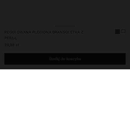
REGULOWANA PLECIONA BRANSOLETKA Z
PERŁĄ
29,99 zł
Dodaj do koszyka
Jesteś
149,00 zł
od darmowej dostawy do domu
248867
|
wielokolorowy
Regulowana, pleciona bransoletka z zawieszką z perły
słodkowodnej. Błyszczące i perłowe wykończenie.
Biżuteria
Bransoletki