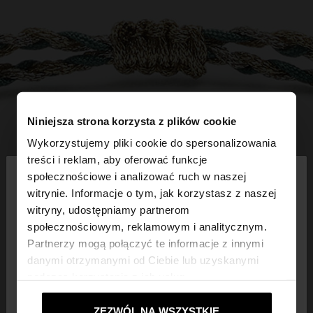
Niniejsza strona korzysta z plików cookie
Wykorzystujemy pliki cookie do spersonalizowania
×
treści i reklam, aby oferować funkcje
witaj
społecznościowe i analizować ruch w naszej
witrynie. Informacje o tym, jak korzystasz z naszej
witryny, udostępniamy partnerom
Odwiedzasz stronę z Polska. Czy chcesz
społecznościowym, reklamowym i analitycznym.
przeglądać naszą stronę United States?
Partnerzy mogą połączyć te informacje z innymi
danymi otrzymanymi od Ciebie lub uzyskanymi
podczas korzystania z ich usług.
Nie, zostań w
Tak, zabierz mnie do
Polska
United States
ZEZWÓL NA WSZYSTKIE