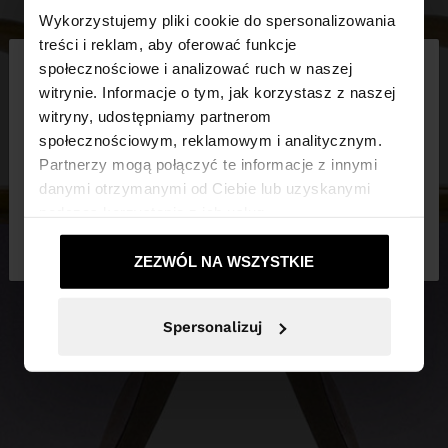
Wykorzystujemy pliki cookie do spersonalizowania
×
treści i reklam, aby oferować funkcje
witaj
społecznościowe i analizować ruch w naszej
witrynie. Informacje o tym, jak korzystasz z naszej
witryny, udostępniamy partnerom
Odwiedzasz stronę z Polska. Czy chcesz
społecznościowym, reklamowym i analitycznym.
przeglądać naszą stronę United States?
Partnerzy mogą połączyć te informacje z innymi
danymi otrzymanymi od Ciebie lub uzyskanymi
podczas korzystania z ich usług.
Nie, zostań w
Tak, zabierz mnie do
Polska
United States
ZEZWÓL NA WSZYSTKIE
Spersonalizuj