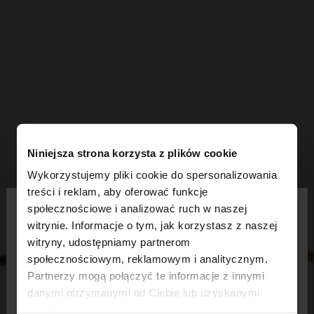
Niniejsza strona korzysta z plików cookie
Wykorzystujemy pliki cookie do spersonalizowania
×
treści i reklam, aby oferować funkcje
witaj
społecznościowe i analizować ruch w naszej
witrynie. Informacje o tym, jak korzystasz z naszej
witryny, udostępniamy partnerom
Odwiedzasz stronę z Polska. Czy chcesz
społecznościowym, reklamowym i analitycznym.
przeglądać naszą stronę United States?
Partnerzy mogą połączyć te informacje z innymi
danymi otrzymanymi od Ciebie lub uzyskanymi
podczas korzystania z ich usług.