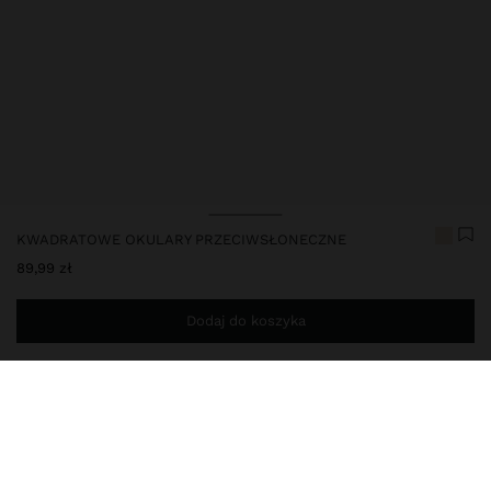
KWADRATOWE OKULARY PRZECIWSŁONECZNE
89,99 zł
Dodaj do koszyka
Jesteś
149,00 zł
od darmowej dostawy do domu
248156
|
zloty