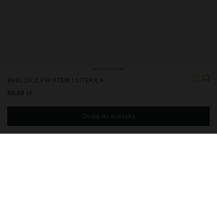
BRELOK Z KWIATEM I LITERĄ A
69,99 zł
Dodaj do koszyka
Jesteś
149,00 zł
od darmowej dostawy do domu
248247
|
wielokolorowy
Brelok z zabawnym i kolorowym designem, składający się z
zawieszek o różnych kształtach i fakturach: detale kwiatu, serca i
litery z przezroczystego akrylu; dwukolorowa obręcz z koralików;