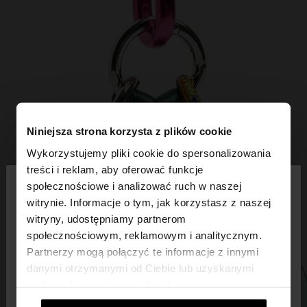
Niniejsza strona korzysta z plików cookie
Wykorzystujemy pliki cookie do spersonalizowania
×
treści i reklam, aby oferować funkcje
witaj
społecznościowe i analizować ruch w naszej
witrynie. Informacje o tym, jak korzystasz z naszej
witryny, udostępniamy partnerom
Odwiedzasz stronę z Polska. Czy chcesz
społecznościowym, reklamowym i analitycznym.
przeglądać naszą stronę United States?
Partnerzy mogą połączyć te informacje z innymi
danymi otrzymanymi od Ciebie lub uzyskanymi
podczas korzystania z ich usług.
Nie, zostań w
Tak, zabierz mnie do
Polska
United States