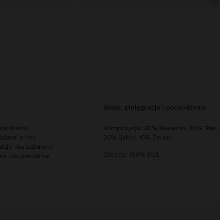
skład, pielęgnacja i pochodzenie
koralików,
Kompozycja: 30% Bawełna, 30% Stal,
lami z nici.
30% Szklo, 10% Żelazo
adaje mu zabawny
Obręcz: 100% Stal
reb lub plecaków.