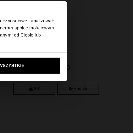
×
ołecznościowe i analizować
artnerom społecznościowym,
anymi od Ciebie lub
tes?
ie do United States
WSZYSTKIE
APP DOWNLOAD
iOS
Android