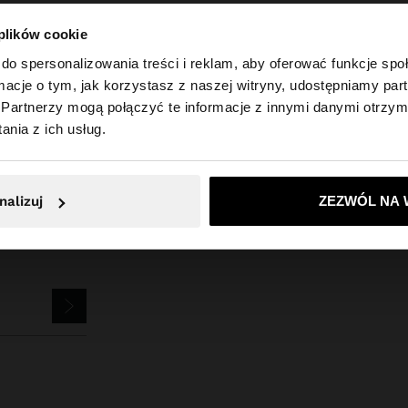
 plików cookie
do spersonalizowania treści i reklam, aby oferować funkcje sp
ormacje o tym, jak korzystasz z naszej witryny, udostępniamy p
Parfois
Akcesoria
Breloczki
brelok z koralikowym kurczaczkiem
Partnerzy mogą połączyć te informacje z innymi danymi otrzym
 Polska. Czy chcesz przeglądać naszą stronę United Sta
nia z ich usług.
Nie, zostań w Polska
Tak, zabierz mn
nalizuj
ZEZWÓL NA 
SLETTERA