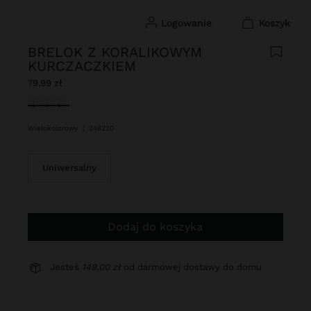
logowanie
koszyk
BRELOK Z KORALIKOWYM
KURCZACZKIEM
79,99 zł
Wybrane
Wielokolorowy
|
248220
Uniwersalny
Dodaj do koszyka
Jesteś
149,00 zł
od darmowej dostawy do domu