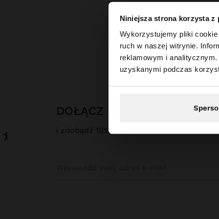
Niniejsza strona korzysta z
witaj
Wykorzystujemy pliki cookie 
ruch w naszej witrynie. Inf
reklamowym i analitycznym. 
Odwiedzasz stronę z
uzyskanymi podczas korzysta
Sperso
DOŁĄCZ DO NASZEGO NEW
i zdobądź 10% rabatu