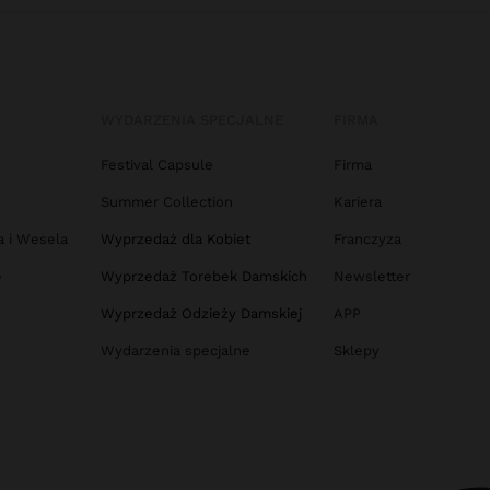
WYDARZENIA SPECJALNE
FIRMA
Festival Capsule
Firma
Summer Collection
Kariera
a i Wesela
Wyprzedaż dla Kobiet
Franczyza
e
Wyprzedaż Torebek Damskich
Newsletter
Wyprzedaż Odzieży Damskiej
APP
Wydarzenia specjalne
Sklepy