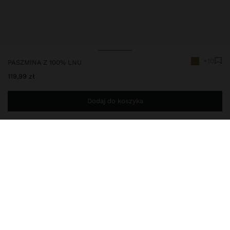
+10
PASZMINA Z 100% LNU
119,99 zł
Dodaj do koszyka
Jesteś
149,00 zł
od darmowej dostawy do domu
245485
|
zielony
Gładka paszmina z lnu. Lekka i wyrafinowana. Posiada
postrzępione brzegi, które dodają uroku i ponadczasowej
elegancji, idealna do wszechstronnych stylizacji na każdą porę
roku.
Akcesoria
Apaszka