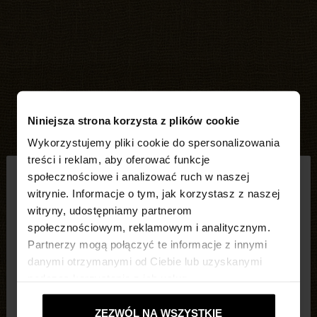
Niniejsza strona korzysta z plików cookie
Wykorzystujemy pliki cookie do spersonalizowania
×
treści i reklam, aby oferować funkcje
witaj
społecznościowe i analizować ruch w naszej
witrynie. Informacje o tym, jak korzystasz z naszej
witryny, udostępniamy partnerom
Odwiedzasz stronę z Polska. Czy chcesz
społecznościowym, reklamowym i analitycznym.
przeglądać naszą stronę United States?
Partnerzy mogą połączyć te informacje z innymi
danymi otrzymanymi od Ciebie lub uzyskanymi
podczas korzystania z ich usług.
Nie, zostań w
Tak, zabierz mnie do
Polska
United States
ZEZWÓL NA WSZYSTKIE