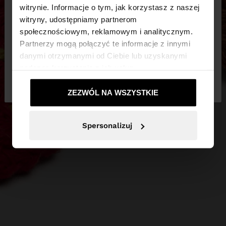
witrynie. Informacje o tym, jak korzystasz z naszej
witryny, udostępniamy partnerom
Odwiedzasz stronę z Polska. Czy chcesz
społecznościowym, reklamowym i analitycznym.
przeglądać naszą stronę United States?
Partnerzy mogą połączyć te informacje z innymi
danymi otrzymanymi od Ciebie lub uzyskanymi
podczas korzystania z ich usług.
Nie, zostań w
Tak, zabierz mnie do
Polska
United States
ZEZWÓL NA WSZYSTKIE
Spersonalizuj