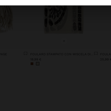
+
ANGE
FOULARD STAMPATO CON MISCELA DI LINO
19,99 €
25,99 