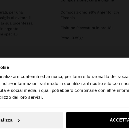
composizione, cura e origine
arati, per una
Composizione: 98% Argento, 2%
iglia di evitare il
Zirconio
 la sua lucentezza
Finitura: Placcatura in oro 18k
 in argento
ni speciali.
Peso: 0.89gr
ookie
nalizzare contenuti ed annunci, per fornire funzionalità dei socia
inoltre informazioni sul modo in cui utilizza il nostro sito con i 
icità e social media, i quali potrebbero combinarle con altre inform
o da Italia. Vuoi navigare sul nostro sito United States?
lizzo dei loro servizi.
No, resta in Italia
Sì, port
alizza
ACCETTA