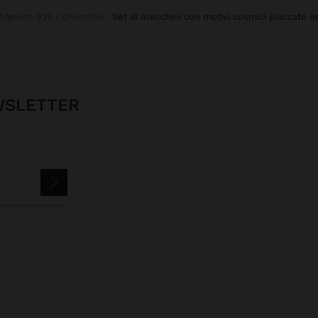
Argento 925
Orecchini
set di orecchini con motivi cosmici placcato o
EWSLETTER