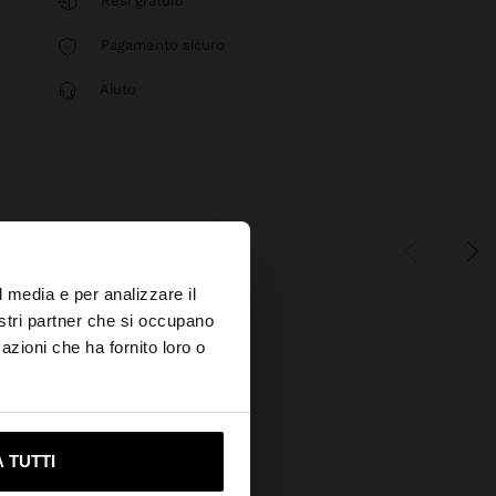
Resi gratuiti
Pagamento sicuro
Aiuto
×
l media e per analizzare il
nostri partner che si occupano
azioni che ha fornito loro o
ami su United States
 TUTTI