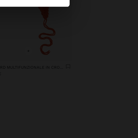
+
FOULARD MULTIFUNZIONALE IN CROCHET
€