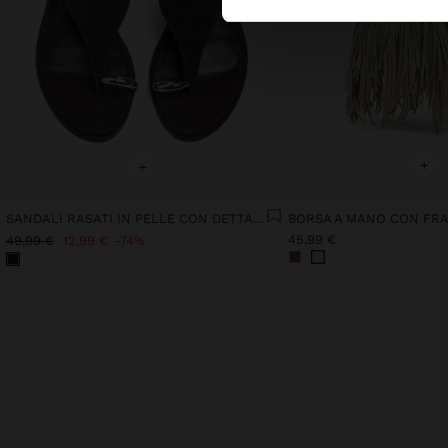
+
+
SANDALI RASATI IN PELLE CON DETTAGLIO METALLICO E FIBBIA
BORSA A MANO CON FR
45,99 €
49,99 €
12,99 €
74%