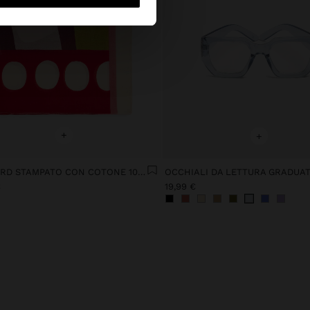
+
+
FOULARD STAMPATO CON COTONE 100%
OCCHIALI DA LETTURA GRADUATI
€
19,99 €