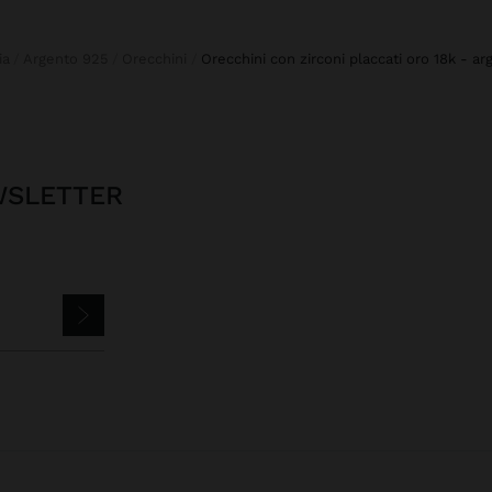
ia
Argento 925
Orecchini
orecchini con zirconi placcati oro 18k - a
EWSLETTER