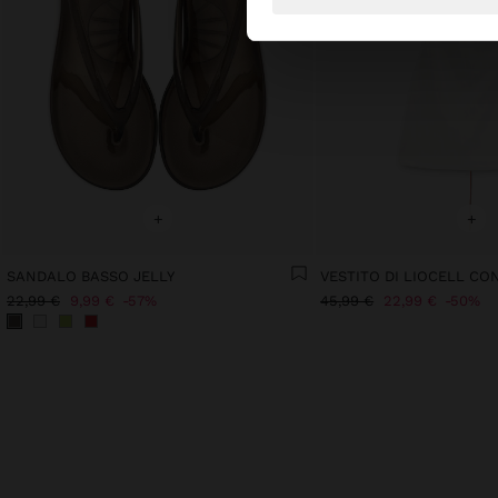
+
+
SANDALO BASSO JELLY
22,99 €
9,99 €
57%
45,99 €
22,99 €
50%