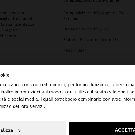
composizione, cura e origine
arati, per una
Composizione: 95% Argento, 5%
iglia di evitare il
Zirconio
 la sua lucentezza
Dimensioni cm: 1x1 (LxL)
 in argento
ni speciali.
Finitura: Placcatura in oro 18k
Peso: 1.88gr
ookie
nalizzare contenuti ed annunci, per fornire funzionalità dei socia
inoltre informazioni sul modo in cui utilizza il nostro sito con i 
icità e social media, i quali potrebbero combinarle con altre inform
o da Italia. Vuoi navigare sul nostro sito United States?
lizzo dei loro servizi.
No, resta in Italia
Sì, port
alizza
ACCETTA