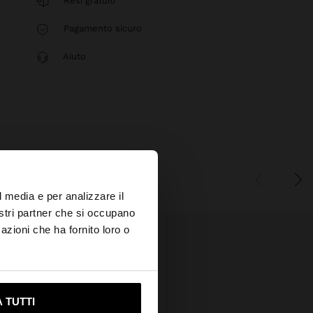
Resi gratuiti
Pagamento sicuro
Aiuto
×
l media e per analizzare il
nostri partner che si occupano
azioni che ha fornito loro o
ami su United States
 TUTTI