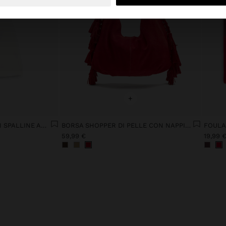
+
VESTITO DI LIOCELL CON SPALLINE ASIMMETRICHE
BORSA SHOPPER DI PELLE CON NAPPINE MANICO INTEGRATO
59,99 €
19,99 