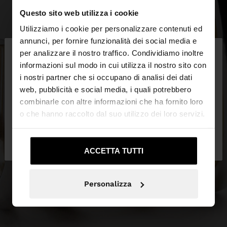
Questo sito web utilizza i cookie
Utilizziamo i cookie per personalizzare contenuti ed
×
annunci, per fornire funzionalità dei social media e
ciao
per analizzare il nostro traffico. Condividiamo inoltre
informazioni sul modo in cui utilizza il nostro sito con
i nostri partner che si occupano di analisi dei dati
Stai accedendo al sito da Italia. Vuoi navigare sul
web, pubblicità e social media, i quali potrebbero
nostro sito United States?
combinarle con altre informazioni che ha fornito loro
o che hanno raccolto dal suo utilizzo dei loro servizi.
No, resta in
Sì, portami su United
Italia
States
ACCETTA TUTTI
Personalizza