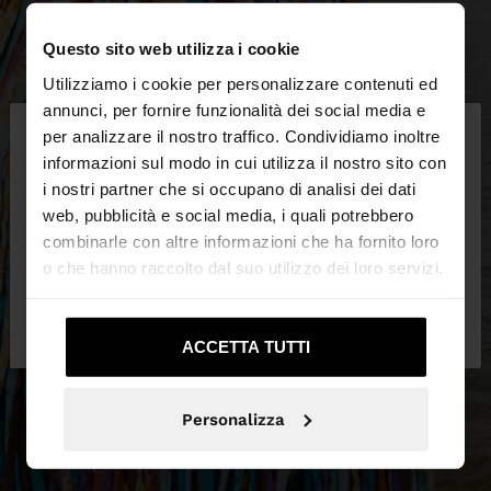
Questo sito web utilizza i cookie
Utilizziamo i cookie per personalizzare contenuti ed
×
annunci, per fornire funzionalità dei social media e
ciao
per analizzare il nostro traffico. Condividiamo inoltre
informazioni sul modo in cui utilizza il nostro sito con
i nostri partner che si occupano di analisi dei dati
Stai accedendo al sito da Italia. Vuoi navigare sul
web, pubblicità e social media, i quali potrebbero
nostro sito United States?
combinarle con altre informazioni che ha fornito loro
o che hanno raccolto dal suo utilizzo dei loro servizi.
No, resta in
Sì, portami su United
Italia
States
ACCETTA TUTTI
Personalizza