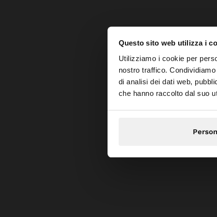
Questo sito web utilizza i c
Ciao
Utilizziamo i cookie per perso
nostro traffico. Condividiamo 
di analisi dei dati web, pubbl
Stai accedendo al sit
che hanno raccolto dal suo uti
Person