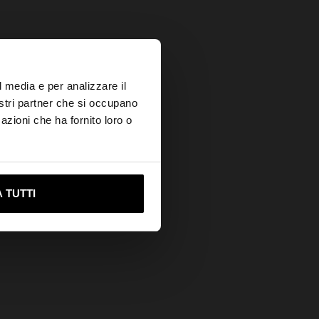
×
l media e per analizzare il
nostri partner che si occupano
azioni che ha fornito loro o
ami su United States
 TUTTI