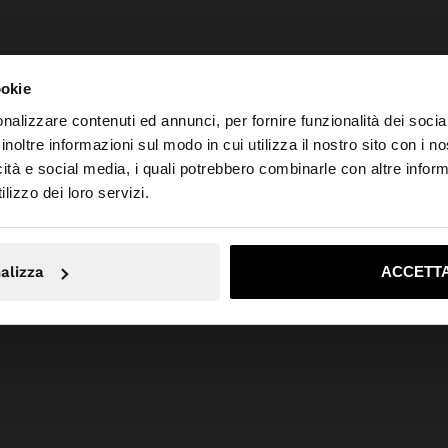
ookie
nalizzare contenuti ed annunci, per fornire funzionalità dei socia
inoltre informazioni sul modo in cui utilizza il nostro sito con i 
icità e social media, i quali potrebbero combinarle con altre inform
o da Italia. Vuoi navigare sul nostro sito United States?
lizzo dei loro servizi.
No, resta in Italia
Sì, port
alizza
ACCETTA