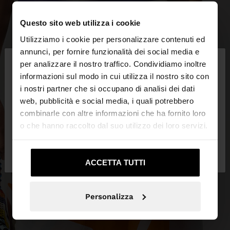
Questo sito web utilizza i cookie
Utilizziamo i cookie per personalizzare contenuti ed
×
annunci, per fornire funzionalità dei social media e
ciao
per analizzare il nostro traffico. Condividiamo inoltre
informazioni sul modo in cui utilizza il nostro sito con
i nostri partner che si occupano di analisi dei dati
Stai accedendo al sito da Italia. Vuoi navigare sul
web, pubblicità e social media, i quali potrebbero
nostro sito United States?
combinarle con altre informazioni che ha fornito loro
o che hanno raccolto dal suo utilizzo dei loro servizi.
No, resta in
Sì, portami su United
Italia
States
ACCETTA TUTTI
Personalizza