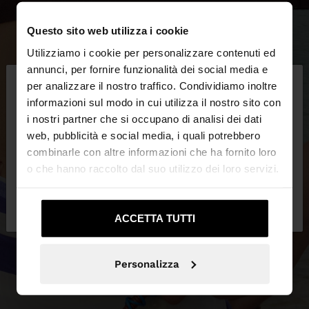
Questo sito web utilizza i cookie
Utilizziamo i cookie per personalizzare contenuti ed
×
annunci, per fornire funzionalità dei social media e
ciao
per analizzare il nostro traffico. Condividiamo inoltre
informazioni sul modo in cui utilizza il nostro sito con
i nostri partner che si occupano di analisi dei dati
Stai accedendo al sito da Italia. Vuoi navigare sul
web, pubblicità e social media, i quali potrebbero
nostro sito United States?
combinarle con altre informazioni che ha fornito loro
o che hanno raccolto dal suo utilizzo dei loro servizi.
No, resta in
Sì, portami su United
Italia
States
ACCETTA TUTTI
Personalizza