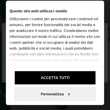
Questo sito web utilizza i cookie
Utilizziamo i cookie per personalizzare contenuti ed
×
annunci, per fornire funzionalità dei social media e
ciao
per analizzare il nostro traffico. Condividiamo inoltre
informazioni sul modo in cui utilizza il nostro sito con
i nostri partner che si occupano di analisi dei dati
Stai accedendo al sito da Italia. Vuoi navigare sul
web, pubblicità e social media, i quali potrebbero
nostro sito United States?
combinarle con altre informazioni che ha fornito loro
o che hanno raccolto dal suo utilizzo dei loro servizi.
No, resta in
Sì, portami su United
Italia
States
ACCETTA TUTTI
Personalizza