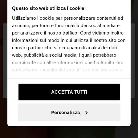
Questo sito web utilizza i cookie
Utilizziamo i cookie per personalizzare contenuti ed
×
annunci, per fornire funzionalità dei social media e
ciao
per analizzare il nostro traffico. Condividiamo inoltre
informazioni sul modo in cui utilizza il nostro sito con
i nostri partner che si occupano di analisi dei dati
Stai accedendo al sito da Italia. Vuoi navigare sul
web, pubblicità e social media, i quali potrebbero
nostro sito United States?
combinarle con altre informazioni che ha fornito loro
o che hanno raccolto dal suo utilizzo dei loro servizi.
No, resta in
Sì, portami su United
Italia
States
ACCETTA TUTTI
Personalizza