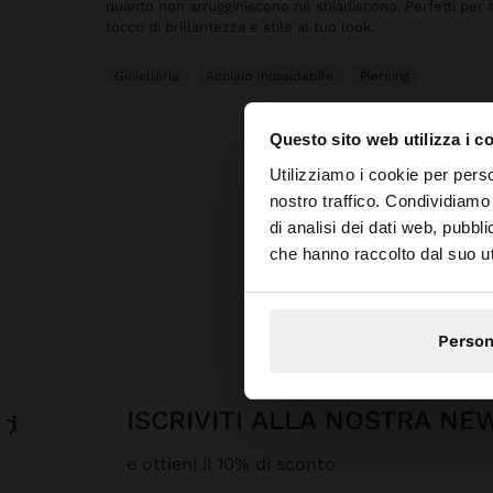
quanto non arrugginiscono né sbiadiscono. Perfetti per 
tocco di brillantezza e stile al tuo look.
Gioielleria
Acciaio Inossidabile
Piercing
Questo sito web utilizza i c
ciao
Utilizziamo i cookie per perso
nostro traffico. Condividiamo 
di analisi dei dati web, pubbl
Stai accedendo al sit
che hanno raccolto dal suo uti
Parfois
Person
ISCRIVITI ALLA NOSTRA N
e ottieni il 10% di sconto