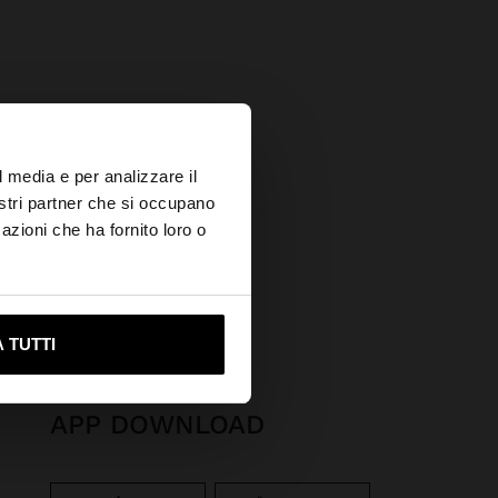
×
l media e per analizzare il
nostri partner che si occupano
azioni che ha fornito loro o
ssidabile
ami su United States
 TUTTI
APP DOWNLOAD