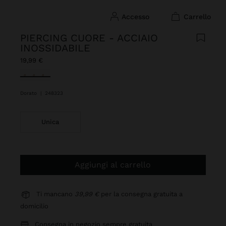
accesso
carrello
PIERCING CUORE - ACCIAIO
INOSSIDABILE
19,99 €
Selezionato
Dorato
|
248323
Unica
Aggiungi al carrello
Ti mancano
39,99 €
per la consegna gratuita a
domicilio
Consegna in negozio sempre gratuita