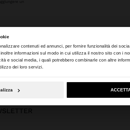
aggiungere un
ookie
nalizzare contenuti ed annunci, per fornire funzionalità dei socia
inoltre informazioni sul modo in cui utilizza il nostro sito con i 
icità e social media, i quali potrebbero combinarle con altre inform
o da Italia. Vuoi navigare sul nostro sito United States?
lizzo dei loro servizi.
Gioielleria
Acciaio Inossidabile
Piercing
piercing cuore - acciaio ino
No, resta in Italia
Sì, port
alizza
ACCETTA
EWSLETTER