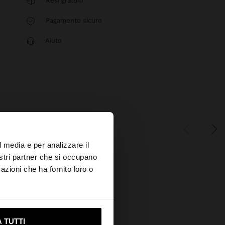
Resi gratuiti
Pagamento sicuro
Aiuto
×
l media e per analizzare il
nostri partner che si occupano
azioni che ha fornito loro o
ami su United States
 TUTTI