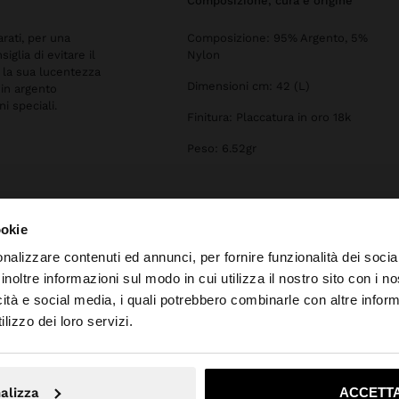
composizione, cura e origine
arati, per una
Composizione: 95% Argento, 5%
iglia di evitare il
Nylon
 la sua lucentezza
Dimensioni cm: 42 (L)
 in argento
ni speciali.
Finitura: Placcatura in oro 18k
Peso: 6.52gr
ookie
nalizzare contenuti ed annunci, per fornire funzionalità dei socia
inoltre informazioni sul modo in cui utilizza il nostro sito con i 
icità e social media, i quali potrebbero combinarle con altre inform
o da Italia. Vuoi navigare sul nostro sito United States?
lizzo dei loro servizi.
No, resta in Italia
Sì, port
alizza
ACCETTA