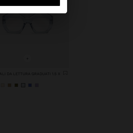
+
LI DA LETTURA GRADUATI 1.5 X
€