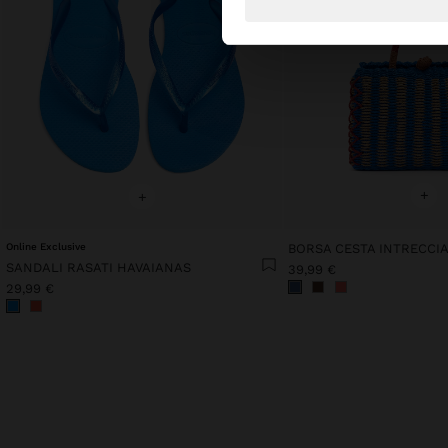
+
+
Online Exclusive
SANDALI RASATI HAVAIANAS
39,99 €
29,99 €