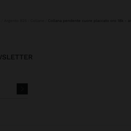
a
Argento 925
Collane
collana pendente cuore placcato oro 18k - a
EWSLETTER