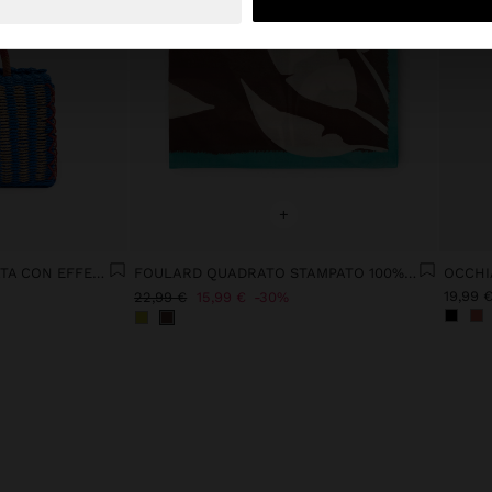
+
BORSA CESTA INTRECCIATA CON EFFETTO PAGLIA
FOULARD QUADRATO STAMPATO 100% COTONE
OCCHIA
19,99 
22,99 €
15,99 €
30%