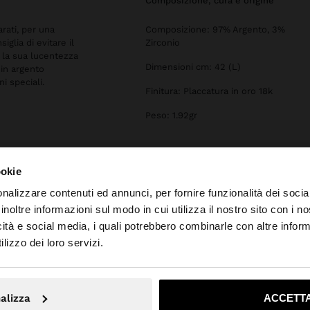
composizione, cura e origine
arati, per una
Composizione: 97% Argento, 3%
iglia di evitare il
Zirconio
 la sua lucentezza
Dimensioni cm: 42 (L)
 in argento
ni speciali.
Finitura: Placcatura in oro 18k
Peso: 1.92gr
ookie
nalizzare contenuti ed annunci, per fornire funzionalità dei socia
inoltre informazioni sul modo in cui utilizza il nostro sito con i 
icità e social media, i quali potrebbero combinarle con altre inform
o da Italia. Vuoi navigare sul nostro sito United States?
lizzo dei loro servizi.
No, resta in Italia
Sì, port
alizza
ACCETTA