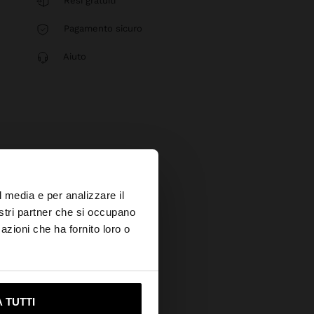
Resi gratuiti
Pagamento sicuro
Aiuto
×
l media e per analizzare il
nostri partner che si occupano
azioni che ha fornito loro o
ami su United States
 TUTTI