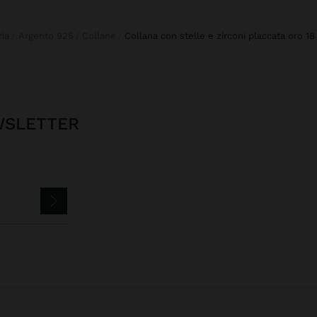
ria
Argento 925
Collane
collana con stelle e zirconi placcata oro 1
EWSLETTER