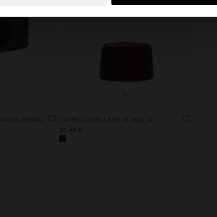
+
CINTURA EFFETTO PAGLIA CON FIBBIA OVALE
CAPPELLO PILLBOX DI PAGLIA
42,99 €