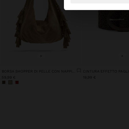
+
+
BORSA SHOPPER DI PELLE CON NAPPINE MANICO INTEGRATO
59,99 €
19,99 €