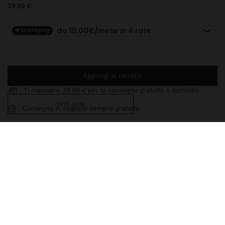
39,99 €
Aggiungi al carrello
Ti mancano
39,99 €
per la consegna gratuita a domicilio
Vedi look
Consegna in negozio sempre gratuita
247299
|
verde
Questo articolo in argento ha un aspetto elegante e di alta qualità.
Tuttavia, si consiglia di evitare il contatto prolungato con l'acqua
per mantenere a lungo la sua lucentezza e finitura. Nella nostra
collezione di argento troverai gli accessori perfetti sia per l'uso
quotidiano che per le occasioni speciali.
Gioielleria
Argento 925
Collane