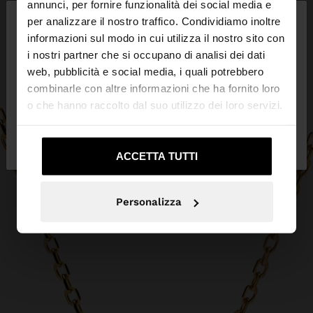
×
annunci, per fornire funzionalità dei social media e
ciao
per analizzare il nostro traffico. Condividiamo inoltre
informazioni sul modo in cui utilizza il nostro sito con
i nostri partner che si occupano di analisi dei dati
Stai accedendo al sito da Italia. Vuoi navigare sul
web, pubblicità e social media, i quali potrebbero
nostro sito United States?
combinarle con altre informazioni che ha fornito loro
o che hanno raccolto dal suo utilizzo dei loro servizi.
No, resta in
Sì, portami su United
Italia
States
ACCETTA TUTTI
Personalizza