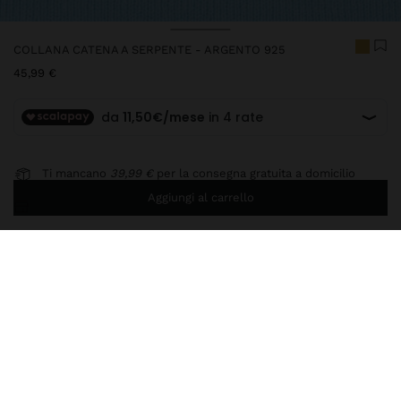
COLLANA CATENA A SERPENTE - ARGENTO 925
45,99 €
Ti mancano
39,99 €
per la consegna gratuita a domicilio
Aggiungi al carrello
Consegna in negozio sempre gratuita
230641
|
dorato
Questo articolo in argento ha un aspetto elegante e di alta qualità.
Tuttavia, si consiglia di evitare il contatto prolungato con l'acqua
per mantenere a lungo la sua lucentezza e finitura. Nella nostra
collezione di argento troverai gli accessori perfetti sia per l'uso
quotidiano che per le occasioni speciali.
Gioielleria
Argento 925
Collane