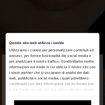
Questo sito web utilizza i cookie
Utilizziamo i cookie per personalizzare contenuti ed
×
annunci, per fornire funzionalità dei social media e
ciao
per analizzare il nostro traffico. Condividiamo inoltre
informazioni sul modo in cui utilizza il nostro sito con
i nostri partner che si occupano di analisi dei dati
Stai accedendo al sito da Italia. Vuoi navigare sul
web, pubblicità e social media, i quali potrebbero
nostro sito United States?
combinarle con altre informazioni che ha fornito loro
o che hanno raccolto dal suo utilizzo dei loro servizi.
No, resta in
Sì, portami su United
Italia
States