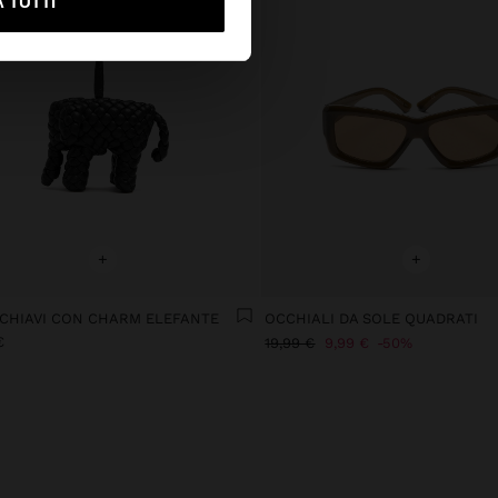
 TUTTI
+
+
CHIAVI CON CHARM ELEFANTE
OCCHIALI DA SOLE QUADRATI
€
19,99 €
9,99 €
50%