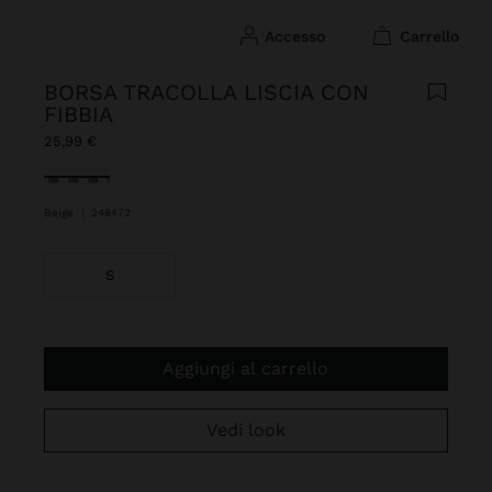
accesso
carrello
BORSA TRACOLLA LISCIA CON
FIBBIA
25,99 €
Selezionato
Beige
|
248472
S
Aggiungi al carrello
Vedi look