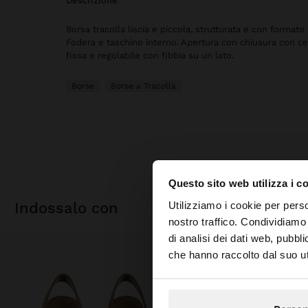
descrizione
Borsa tracolla liscia e piccola, strutturata e con formato
Fodera e taschino interno. Apertura con chiusura con cer
fissa e regolabile con fibbia su un lato.
Borse
Borse a Tracolla
Questo sito web utilizza i c
ciao
Utilizziamo i cookie per perso
indossalo con
nostro traffico. Condividiamo 
di analisi dei dati web, pubbl
Stai accedendo al sit
che hanno raccolto dal suo uti