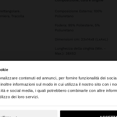
composizione, cura e origine
 rettangolare.
Composizione Esterna: 100%
niera. Tracolla
Poliuretano
Fodera: 95% Poliestere, 5%
Poliuretano
Dimensioni cm: 23x14x8 (LxAxL)
Lunghezza della cinghia (Min. -
Max.): 38X52
ookie
nalizzare contenuti ed annunci, per fornire funzionalità dei socia
inoltre informazioni sul modo in cui utilizza il nostro sito con i 
icità e social media, i quali potrebbero combinarle con altre inform
o da Italia. Vuoi navigare sul nostro sito United States?
lizzo dei loro servizi.
No, resta in Italia
Sì, port