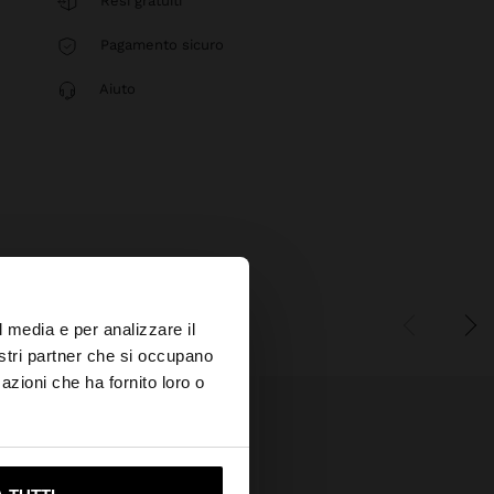
Resi gratuiti
Pagamento sicuro
Aiuto
×
l media e per analizzare il
nostri partner che si occupano
azioni che ha fornito loro o
ami su United States