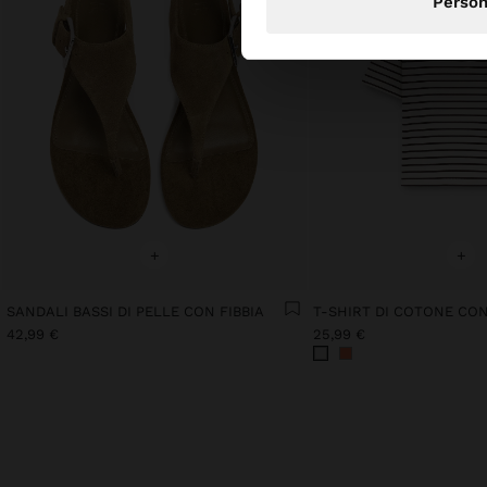
Person
+
+
SANDALI BASSI DI PELLE CON FIBBIA
T-SHIRT DI COTONE CO
42,99 €
25,99 €