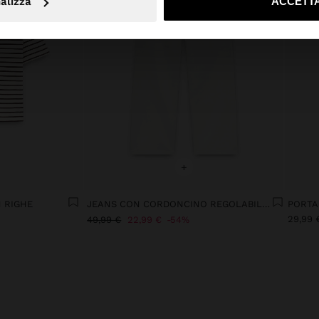
alizza
ACCETTA
+
N RIGHE
JEANS CON CORDONCINO REGOLABILE 100% COTONE
PORTA
29,99 
49,99 €
22,99 €
54%