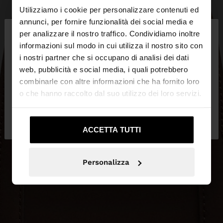
Utilizziamo i cookie per personalizzare contenuti ed
×
annunci, per fornire funzionalità dei social media e
ciao
per analizzare il nostro traffico. Condividiamo inoltre
informazioni sul modo in cui utilizza il nostro sito con
i nostri partner che si occupano di analisi dei dati
Stai accedendo al sito da Italia. Vuoi navigare sul
web, pubblicità e social media, i quali potrebbero
nostro sito United States?
combinarle con altre informazioni che ha fornito loro
o che hanno raccolto dal suo utilizzo dei loro servizi.
No, resta in
Sì, portami su United
Italia
States
ACCETTA TUTTI
Personalizza