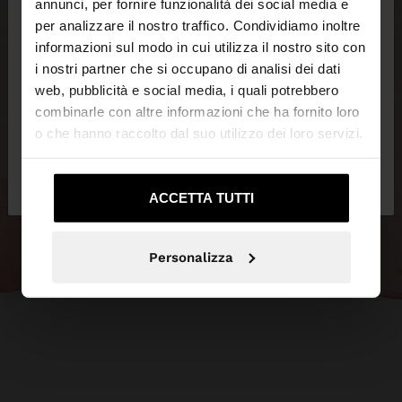
×
annunci, per fornire funzionalità dei social media e
ciao
per analizzare il nostro traffico. Condividiamo inoltre
informazioni sul modo in cui utilizza il nostro sito con
i nostri partner che si occupano di analisi dei dati
Stai accedendo al sito da Italia. Vuoi navigare sul
web, pubblicità e social media, i quali potrebbero
nostro sito United States?
combinarle con altre informazioni che ha fornito loro
o che hanno raccolto dal suo utilizzo dei loro servizi.
No, resta in
Sì, portami su United
Italia
States
ACCETTA TUTTI
Personalizza