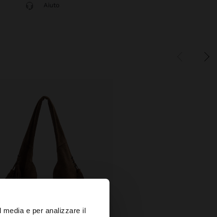
Aiuto
×
l media e per analizzare il