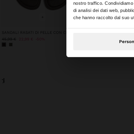
nostro traffico. Condividiamo 
di analisi dei dati web, pubbl
Stai accedendo al sit
+
+
che hanno raccolto dal suo uti
SANDALI RASATI DI PELLE CON CINTURINO INCROCIATO
42,99 €
45,99 €
22,99 €
50%
Person