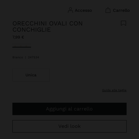
accesso
carrello
ORECCHINI OVALI CON
CONCHIGLIE
7,99 €
Selezionato
Bianco
|
247534
Unica
guida alle taglie
Aggiungi al carrello
Vedi look