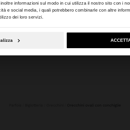
inoltre informazioni sul modo in cui utilizza il nostro sito con i 
icità e social media, i quali potrebbero combinarle con altre inform
o da Italia. Vuoi navigare sul nostro sito United States?
+
lizzo dei loro servizi.
BLUSA FLUIDA CON VOLANT E CORDONCINO INCROCIATO
Online Exclusive
No, resta in Italia
Sì, port
SHORTS IN DENIM CON DETTAGLIO INTRECCIATO
59,99 
alizza
ACCETTA
45,99 €
Parfois
Bigiotteria
Orecchini
orecchini ovali con conchiglie