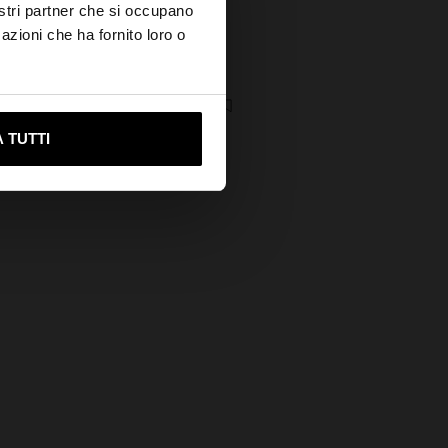
nostri partner che si occupano
azioni che ha fornito loro o
+
BORSA SHOPPER DI PELLE CON NAPPINE MANICO INTEGRATO
ami su United States
€
 TUTTI