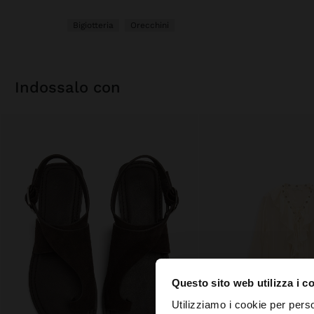
Bigiotteria
Orecchini
indossalo con
Questo sito web utilizza i c
ciao
Utilizziamo i cookie per perso