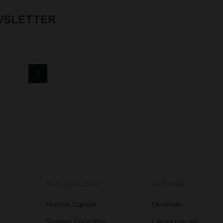
EWSLETTER
DATE DI RILIEVO
L'AZIENDA
Festival Capsule
L'Azienda
Summer Collection
Lavora con noi