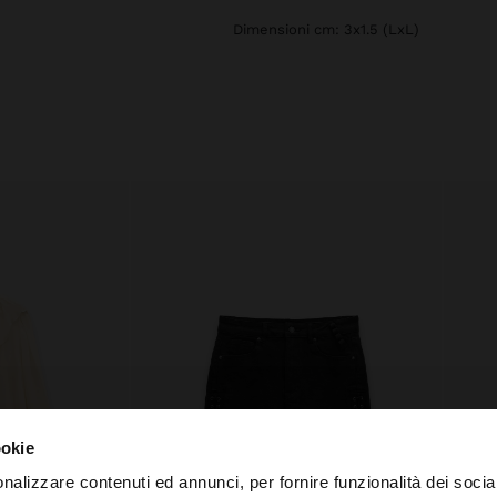
Dimensioni cm: 3x1.5 (LxL)
ookie
nalizzare contenuti ed annunci, per fornire funzionalità dei socia