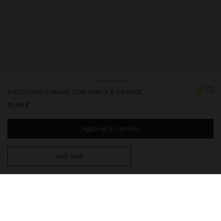
ORECCHINI LUNGHI CON PERLE E FRANGE
15,99 €
Aggiungi al carrello
Vedi look
Ti mancano
39,99 €
per la consegna gratuita a domicilio
Consegna in negozio sempre gratuita