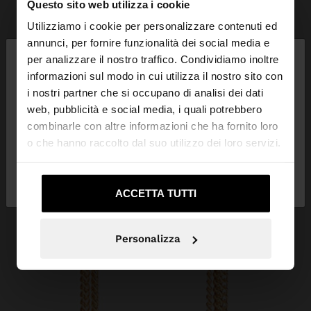
Questo sito web utilizza i cookie
Utilizziamo i cookie per personalizzare contenuti ed
×
annunci, per fornire funzionalità dei social media e
ciao
per analizzare il nostro traffico. Condividiamo inoltre
informazioni sul modo in cui utilizza il nostro sito con
i nostri partner che si occupano di analisi dei dati
Stai accedendo al sito da Italia. Vuoi navigare sul
web, pubblicità e social media, i quali potrebbero
nostro sito United States?
combinarle con altre informazioni che ha fornito loro
o che hanno raccolto dal suo utilizzo dei loro servizi.
No, resta in
Sì, portami su United
Italia
States
ACCETTA TUTTI
Personalizza