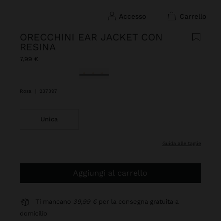
accesso
carrello
ORECCHINI EAR JACKET CON
RESINA
7,99 €
Selezionato
Rosa
|
237397
Unica
guida alle taglie
Aggiungi al carrello
Ti mancano
39,99 €
per la consegna gratuita a
domicilio