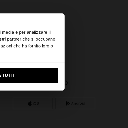
×
l media e per analizzare il
nostri partner che si occupano
azioni che ha fornito loro o
ami su United States
 TUTTI
APP DOWNLOAD
iOS
Android