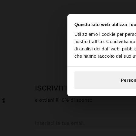
Questo sito web utilizza i c
Ciao
Utilizziamo i cookie per perso
nostro traffico. Condividiamo 
di analisi dei dati web, pubbl
Stai accedendo al sit
che hanno raccolto dal suo uti
Person
ISCRIVITI ALLA NOSTRA N
e ottieni il 10% di sconto