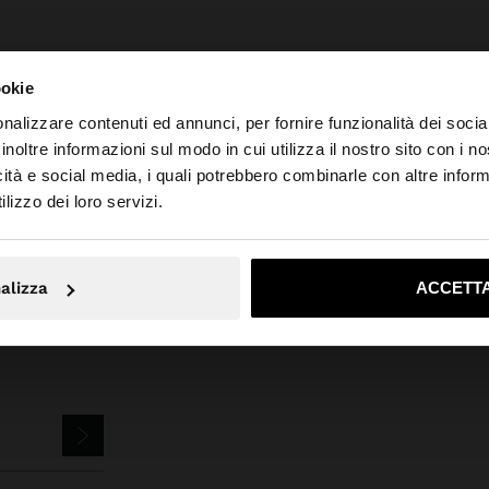
ookie
nalizzare contenuti ed annunci, per fornire funzionalità dei socia
inoltre informazioni sul modo in cui utilizza il nostro sito con i 
icità e social media, i quali potrebbero combinarle con altre inform
o da Italia. Vuoi navigare sul nostro sito United States?
Parfois
Bigiotteria
Orecchini
orecchini ear jacket con resina
lizzo dei loro servizi.
No, resta in Italia
Sì, port
alizza
ACCETTA
EWSLETTER