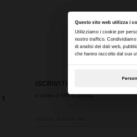
Questo sito web utilizza i c
Ciao
Utilizziamo i cookie per perso
nostro traffico. Condividiamo 
di analisi dei dati web, pubbl
Stai accedendo al sit
che hanno raccolto dal suo uti
Person
ISCRIVITI ALLA NOSTRA N
e ottieni il 10% di sconto