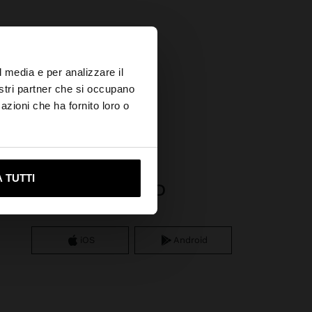
×
l media e per analizzare il
nostri partner che si occupano
azioni che ha fornito loro o
ami su United States
 TUTTI
APP DOWNLOAD
iOS
Android