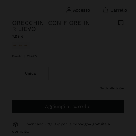
accesso
carrello
ORECCHINI CON FIORE IN
RILIEVO
7,99 €
Selezionato
Dorato
|
247472
Unica
guida alle taglie
Aggiungi al carrello
Ti mancano
39,99 €
per la consegna gratuita a
domicilio