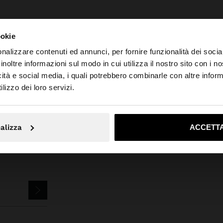
ookie
nalizzare contenuti ed annunci, per fornire funzionalità dei socia
inoltre informazioni sul modo in cui utilizza il nostro sito con i 
Parfois
Bigiotteria
Orecchini
orecchini con fiore in rilievo
icità e social media, i quali potrebbero combinarle con altre inform
o da Italia. Vuoi navigare sul nostro sito United States?
lizzo dei loro servizi.
No, resta in Italia
Sì, port
alizza
ACCETTA
EWSLETTER